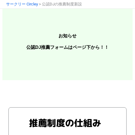
内
サークリー Circley
>
公認DJの推薦制度新設
容
を
ス
キ
お知らせ
ッ
プ
公認DJ推薦フォームはページ下から！！
推薦制度の仕組み