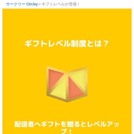
内
サークリー Circley
>
ギフトレベルが登場！
容
を
ス
キ
ッ
ギフトレベル制度とは？
プ
配信者へギフトを贈るとレベルアッ
プ！