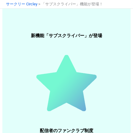
内
サークリー Circley
>
「サブスクライバー」機能が登場！
容
を
ス
キ
新機能「サブスクライバー」が登場
ッ
プ
配信者のファンクラブ制度