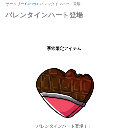
内
サークリー Circley
>
バレンタインハート登場
容
バレンタインハート登場
を
ス
キ
ッ
プ
季節限定アイテム
バレンタインハート登場！！