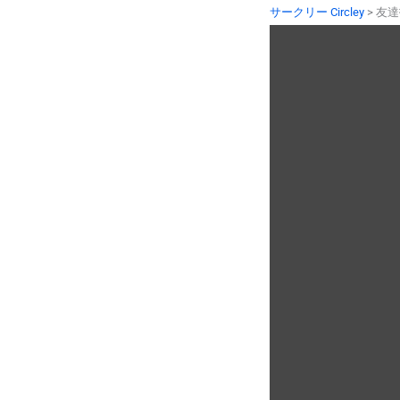
内
サークリー Circley
>
友達
容
を
ス
キ
ッ
プ