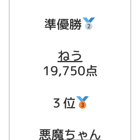
準優勝
ねう
19,750点
３位
悪魔ちゃん