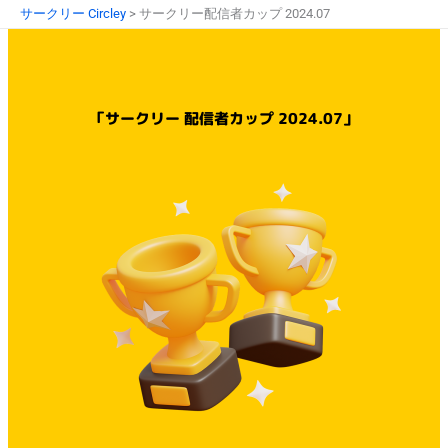
内
サークリー Circley
>
サークリー配信者カップ 2024.07
容
を
ス
キ
「サークリー 配信者カップ 2024.07」
ッ
プ