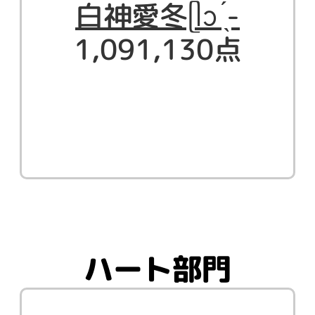
白神愛冬ᥫᩣ ̖́-
1,091,130点
ハート部門