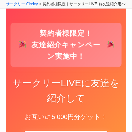
内
サークリー Circley
>
契約者様限定｜サークリーLIVE お友達紹介用ペー
容
を
ス
契約者様限定！
キ
ッ
友達紹介キャンペー
プ
ン実施中！
サークリーLIVEに友達を
紹介して
お互いに5,000円分ゲット！