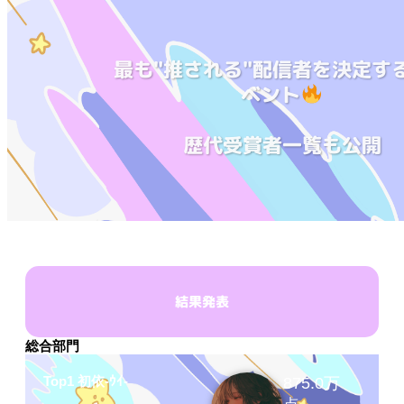
最も"推される"配信者を決定す
ベント
歴代受賞者一覧も公開
結果発表
総合部門
Top1 初依-ｳｲ-
875.0万