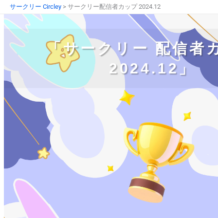
内
サークリー Circley
>
サークリー配信者カップ 2024.12
容
を
ス
「サークリー 配信者
キ
ッ
2024.12」
プ