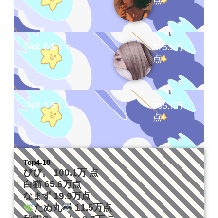
点
Top2 るあてゃ
775.5万
点
Top3 うるくん。
355.7万
点
Top4-10
ぴぴ。 100.1万 点
白猫 65.6万点
なまず 19.9万点
たぬ丸
11.5万点