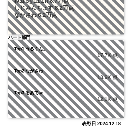
秋霖𝚂𝚢𝚞𝚛𝚒𝚗 8.7万点
しじみんちょす 8.2万点
ながさわ 6.2万点
ハート部門
Top1 うるくん。
17.7K 点
Top2 ながさわ
13.9K 点
Top3 るあてゃ
12.1K 点
表彰日 2024.12.18