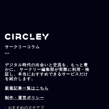
t
a
u
o
e
g
b
k
r
r
e
a
m
サークリーコラム
デジタル時代の出会いと交流を、もっと豊
かに。 サークリー編集部が実際に利用・検
証し、本当におすすめできるサービスだけ
を紹介します。
新着記事一覧はこちら
制作・運営ポリシー
おすすめのマチアプ