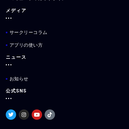
メディア
サークリーコラム
アプリの使い方
ニュース
お知らせ
公式SNS
T
I
Y
T
w
n
o
i
i
s
u
k
t
t
t
t