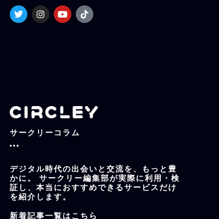
T
I
Y
T
w
n
o
i
i
s
u
k
t
t
t
t
t
a
u
o
e
g
b
k
r
r
e
a
m
サークリーコラム
デジタル時代の出会いと交流を、もっと豊
かに。 サークリー編集部が実際に利用・検
証し、本当におすすめできるサービスだけ
を紹介します。
新着記事一覧はこちら