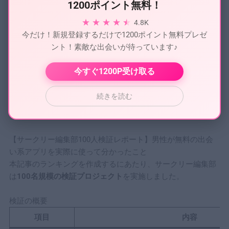
1200ポイント無料！
無料トライアルを実施中
時期によって
その期間だけ
CoCome
★
★
★
★
4.8K
今だけ！新規登録するだけで1200ポイント無料プレゼ
Tinder同
ント！素敵な出会いが待っています♪
完全無料で利用可能
利用者が少な
koigram
今すぐ1200P受け取る
スポーツで繋
無料で利用可能
バズっている
続きを読む
エンスポーツ
有料登録が必
【サークリー編集部100人検証レポート】男性が無料の出会
い系アプリを実際に使って分かった
こと
本記事のランキングを作成するにあたり、サークリー編集部
は
100名規模の検証プロジェクト
を実施しました。
検証の概要
項目
内容