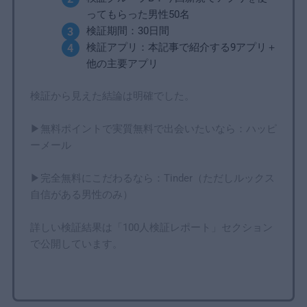
ってもらった男性50名
検証期間：30日間
検証アプリ：本記事で紹介する9アプリ＋
他の主要アプリ
検証から見えた結論は明確でした。
▶無料ポイントで実質無料で出会いたいなら：ハッピ
ーメール
▶完全無料にこだわるなら：Tinder（ただしルックス
自信がある男性のみ）
詳しい検証結果は「100人検証レポート」セクション
で公開しています。