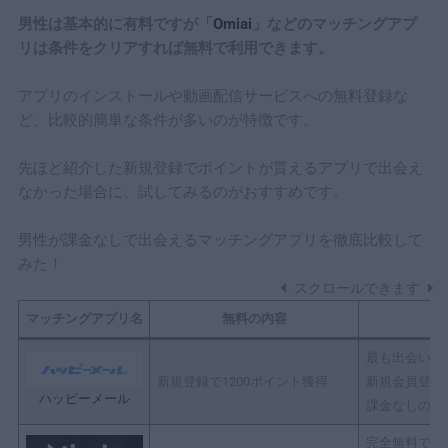
男性は基本的に有料ですが「
Omiai
」などのマッチングアプ
リは条件をクリアすれば無料で利用できます。
アプリのインストールや動画配信サービスへの無料登録な
ど、比較的簡単な条件が多いのが特徴です。
先ほど紹介した新規登録でポイントが貰えるアプリで出会え
なかった場合に、試してみるのがおすすめです。
男性が課金なしで出会えるマッチングアプリを徹底比較して
みた！
スクロールできます
マッチングアプリ名
無料の内容
最も出会いや
新規登録で1200ポイント獲得
新規会員登録
ハッピーメール
課金なしの出
完全無料で利