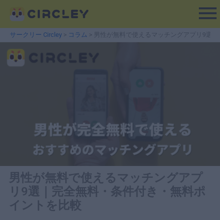
内
容
を
サークリー Circley
>
コラム
>
男性が無料で使えるマッチングアプリ9選｜
ス
キ
ッ
プ
男性が無料で使えるマッチングアプ
リ9選｜完全無料・条件付き・無料ポ
イントを比較