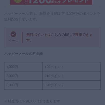
ハッピーメールでは、新規会員登録で1,200円分のポイントを
無料配布しています。
無料ポイントは
こちらのURL
で獲得できま
す。
ページ
ハッピーメールの料金表
1,000円
100ポイント
2,000円
210ポイント
3,000円
320ポイント
※料金表は〜20,000円まであります