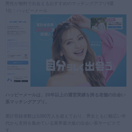
男性が無料で出会えるおすすめのマッチングアプリ9選
1位：ハッピーメール
ハッピーメールは、20年以上の運営実績を誇る老舗の出会い
系マッチングアプリ。
累計登録者数は3,000万人を超えており、男女ともに幅広い年
代から支持を集めている業界最大級の出会い系サービスで
す。