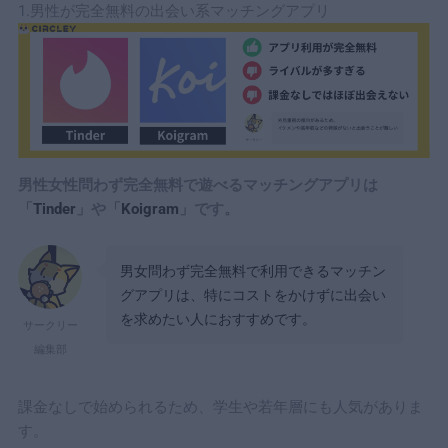
1.男性が完全無料の出会い系マッチングアプリ
男性女性問わず完全無料で遊べるマッチングアプリは
「
Tinder
」や「
Koigram
」です。
男女問わず完全無料で利用できるマッチン
グアプリは、特にコストをかけずに出会い
を求めたい人におすすめです。
サークリー
編集部
課金なしで始められるため、学生や若年層にも人気がありま
す。