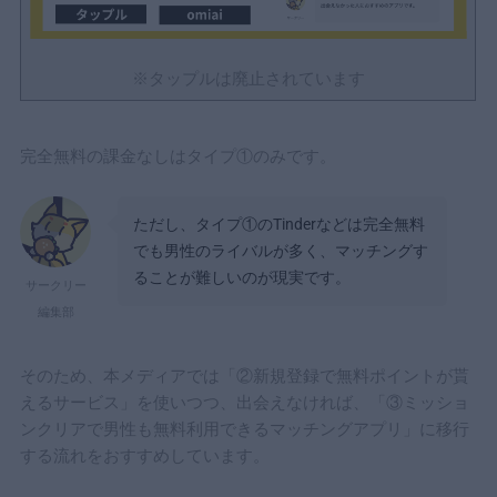
※タップルは廃止されています
完全無料の課金なしはタイプ①のみです。
ただし、タイプ①のTinderなどは完全無料
でも男性のライバルが多く、マッチングす
ることが難しいのが現実です。
サークリー
編集部
そのため、本メディアでは「②新規登録で無料ポイントが貰
えるサービス」を使いつつ、出会えなければ、「③ミッショ
ンクリアで男性も無料利用できるマッチングアプリ」に移行
する流れをおすすめしています。