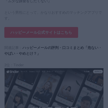
「ムダな課金をしたくない」
という男性にとって、かなりおすすめのマッチングアプリで
す。
ハッピーメール公式サイトはこちら
関連記事：
ハッピーメールの評判・口コミまとめ「危ない・
やばい・やめとけ？」
2位：Tinder