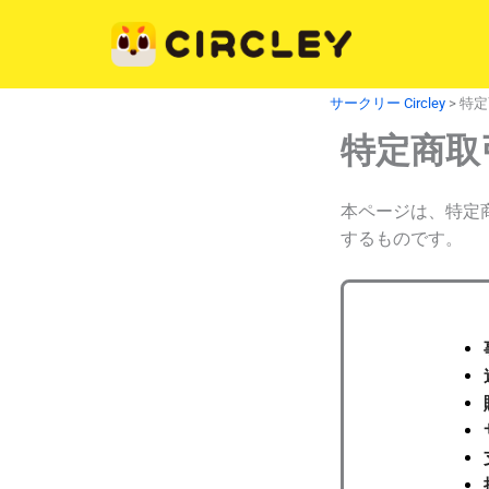
内
容
を
ス
サークリー Circley
>
特定
キ
特定商取
ッ
プ
本ページは、特定
するものです。