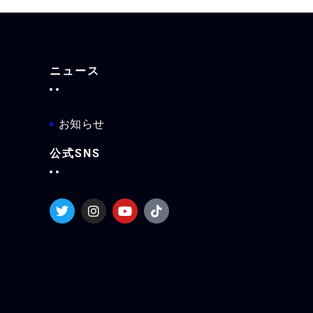
ニュース
お知らせ
公式SNS
T
I
Y
T
w
n
o
i
i
s
u
k
t
t
t
t
t
a
u
o
e
g
b
k
r
r
e
a
m