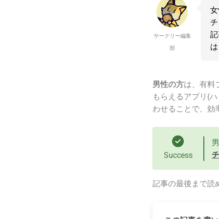
女
チ
記
サークリー編集
は
部
男性の方
は、有料プ
もらえるアプリ(ハ
わせることで、効
Success
記事の最後まで読