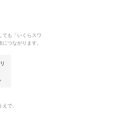
。
しても「いくらスワ
敗につながります。
プリ
。
うえで、