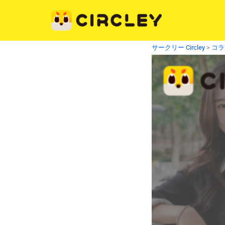
内
容
を
ス
サークリー Circley
>
コラ
キ
ッ
プ