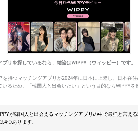
ith
タップル
ramatch
と安全に話せるアプリ2選
ellotalk
MEEFF（ミーフ）
アプリを探しているなら、結論はWIPPY（ウィッピー）です。
と出会えるマッチングアプリの選び方
韓国人ユーザーが多いアプリか
ェアを持つマッチングアプリが2024年に日本に上陸し、日本在
韓国文化・韓国語対応があるか
ているため、「韓国人と出会いたい」という目的ならWIPPYを
安全性や本人確認がしっかりしているアプリか
と出会うアプリでの注意点
IPPYが韓国人と出会えるマッチングアプリの中で最強と言える
マッチング直後のKakaoTalk・カカオトーク誘導に注意
は4つあります。
自動翻訳ツールを使った「なりすまし」の見分け方
本当に韓国人かを見極める3つのポイント