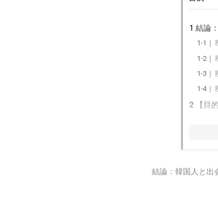
1
結論：
1-1｜
1-2｜
1-3｜
1-4｜
2
【目的
2-1｜
2-2｜
3
韓国人
3-1｜
結論：韓国人と出会
3-2｜
3-3｜
3-4｜
T