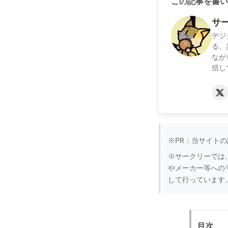
この記事を書い
サ
デジ
る、
なが
信し
※PR：当サイト
※サークリーでは
やメーカー等への
して行っています
目次