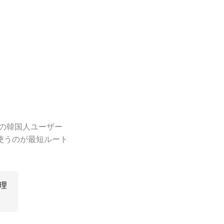
住の韓国人ユーザー
使うのが最短ルート
理