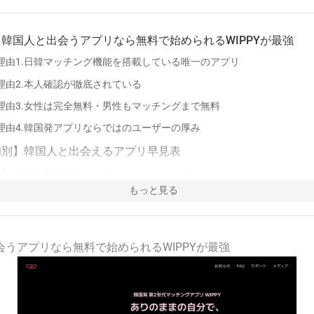
韓国人と出会うアプリなら無料で始められるWIPPYが最強
理由1.日韓マッチング機能を搭載している唯一のアプリ
理由2.本人確認が徹底されている
理由3.女性は完全無料・男性もマッチングまで無料
理由4.韓国発アプリならではのユーザーの厚み
別】韓国人と出会えるアプリ早見表
【女性向け】韓国人と出会えるマッチングアプリ
もっと見る
【男性向け】韓国人と出会えるマッチングアプリ
と出会えるマッチングアプリ7選
WIPPY（ウィッピー)
うアプリなら無料で始められるWIPPYが最強
ハッピーメール
ペアーズ
inder