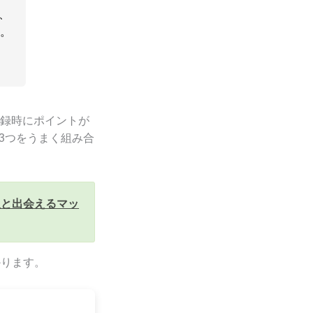
、
す。
登録時にポイントが
の3つをうまく組み合
人と出会えるマッ
かります。