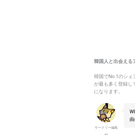
3-5｜
w
3-6｜
3-7｜
D
4
韓国人
4-1｜
H
4-2｜
韓国人と出会える
5
韓国人
5-1｜
韓国でNo.1のシ
5-2｜
が最も多く登録し
になります。
5-3｜
6
韓国人
W
6-1｜
由
6-2｜
サークリー編集
6-3｜