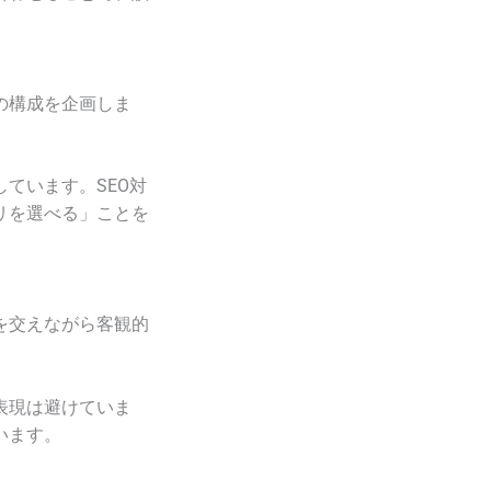
の構成を企画しま
ています。SEO対
リを選べる」ことを
を交えながら客観的
表現は避けていま
います。