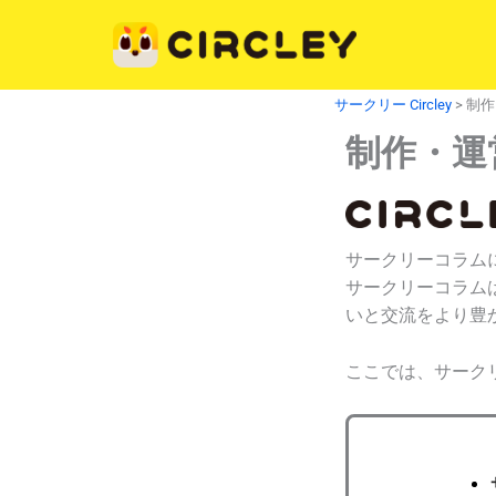
内
容
を
ス
サークリー Circley
>
制作
キ
制作・運
ッ
プ
サークリーコラム
サークリーコラムは
いと交流をより豊
ここでは、サーク