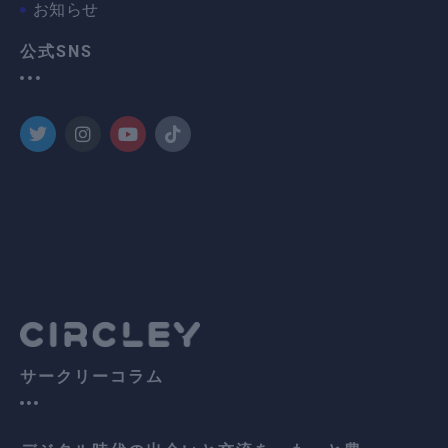
お知らせ
公式SNS
T
I
Y
T
w
n
o
i
i
s
u
k
t
t
t
t
t
a
u
o
e
g
b
k
r
r
e
a
m
サークリーコラム