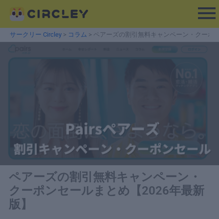
内
容
を
サークリー Circley
>
コラム
>
ペアーズの割引無料キャンペーン・クーポン
ス
キ
ッ
プ
ペアーズの割引無料キャンペーン・
クーポンセールまとめ【2026年最新
版】