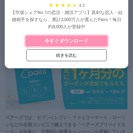
買いをすることで無駄なく活用可能。
★
★
★
★
4.2
【市場シェアNo.1の恋活・婚活アプリ】真剣な恋人・結
婚相手を探すなら、累計2,000万人が選んだPairs！毎日
約8,000人が登録中
【期間限定】ペアーズの割引キャンペーン一覧
Pairsプリペイドカード購入キャンペーン
今すぐダウンロード
続きを読む
ペアーズでは、セブンイレブン・ファミリーマート・ローソ
ンなどの全国コンビニで購入できる「ペアーズプリペイドカ
ード」を対象に、定期的な抽選キャンペーンを実施していま