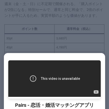
週末（金・土・日）に不定期で開催される、「購入ポイント
が2倍になる」特別セールで、通常と同じ料金で、2倍のポイ
ントが手に入るため、実質半額のような価値があります。
ポイント数
通常料金（税込）
30pt
3,680円
40pt
4,780円
50pt
5,980円
100pt
11,000円
実質半額効果：同じ金額で倍のポイントが
もらえるため、大きく節約できます。
Pairs - 恋活・婚活マッチングアプリ
週末に集中購入：週末にまとめてポイント