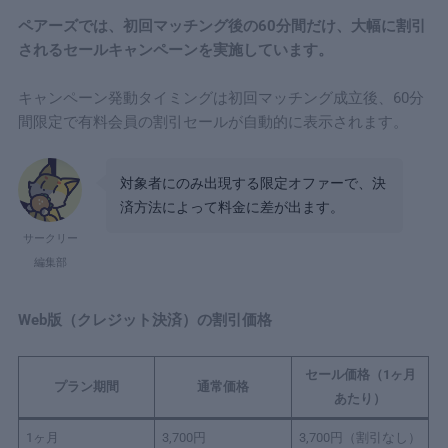
ペアーズでは、初回マッチング後の60分間だけ、大幅に割引
4-2｜
ペアーズのクーポンコード入力場所はどこ？
されるセールキャンペーンを実施しています。
5
まとめ
キャンペーン発動タイミングは初回マッチング成立後、60分
間限定で有料会員の割引セールが自動的に表示されます。
対象者にのみ出現する限定オファーで、決
済方法によって料金に差が出ます。
サークリー
編集部
Web版（クレジット決済）の割引価格
セール価格（1ヶ月
プラン期間
通常価格
あたり）
1ヶ月
3,700円
3,700円（割引なし）