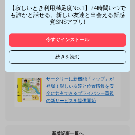
入賞者には豪華オリジナル賞品を
【寂しいとき利用満足度No.1】24時間いつで
も誰かと話せる、新しい友達と出会える新感
プレゼント！
覚SNSアプリ!
サークリーのLIVE配信にて、『桜
と蝶 春の訪れグランプリ
今すぐインストール
2025.03』イベントを3/12より開
催！イベント入賞者には豪華オリ
続きを読む
ジナル賞品をプレゼント！
サークリーに新機能「マップ」が
登場！親しい友達と位置情報を安
全に共有できるプライバシー重視
の新サービスを提供開始
新着記事一覧へ