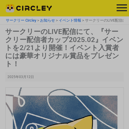
内
容
を
サークリー Circley
>
お知らせ
>
イベント情報
>
サークリーのLIVE配信に
ス
サークリーのLIVE配信にて、『サー
キ
ッ
クリー配信者カップ2025.02』イベン
プ
トを2/21より開催！イベント入賞者
には豪華オリジナル賞品をプレゼン
ト！
2025年03月12日