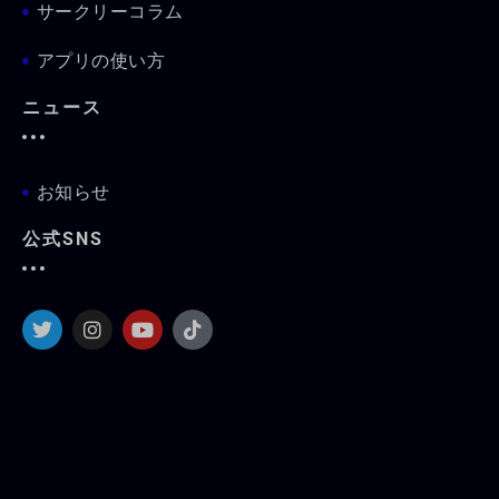
サークリーコラム
アプリの使い方
ニュース
お知らせ
公式SNS
T
I
Y
T
w
n
o
i
i
s
u
k
t
t
t
t
t
a
u
o
e
g
b
k
r
r
e
a
m