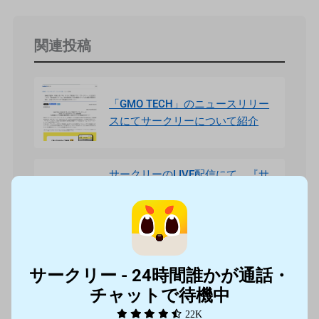
関連投稿
「GMO TECH」のニュースリリー
スにてサークリーについて紹介
サークリーのLIVE配信にて、『サ
ークリー 配信者カップ2025.05』
イベントを5/16より開催！イベン
ト入賞者には豪華オリジナル賞品
をプレゼント！
サークリー - 24時間誰かが通話・
サークリーのLIVE配信にて、『サ
チャットで待機中
ークリー 配信者カップ2025.04』
22K
イベントを4/4より開催！イベント