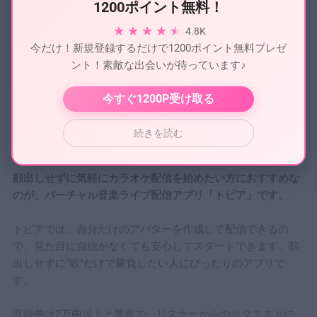
1200ポイント無料！
★
★
★
★
4.8K
今だけ！新規登録するだけで1200ポイント無料プレゼ
ント！素敵な出会いが待っています♪
今すぐ1200P受け取る
続きを読む
顔出しせずに気軽にカラオケ配信を始めたい方におすすめな
のが、バーチャル音楽ライブ配信アプリ「トピア」です。
トピアでは、自分だけのアバターを作成して配信できるの
で、見た目に自信がなくても安心してスタートできます。顔
出しせずに“歌”だけで勝負したい人にぴったりのアプリで
す。
収録曲は2万曲以上と豊富で、リスナーからのリクエストに