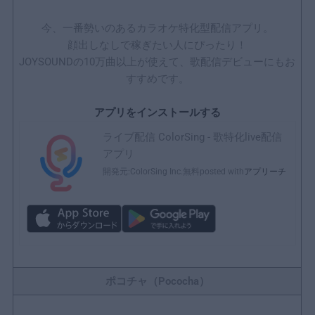
今、一番勢いのあるカラオケ特化型配信アプリ。
顔出しなしで稼ぎたい人にぴったり！
JOYSOUNDの10万曲以上が使えて、歌配信デビューにもお
すすめです。
アプリをインストールする
ライブ配信 ColorSing - 歌特化live配信
アプリ
開発元:
ColorSing Inc.
無料
posted with
アプリーチ
ポコチャ（Pococha）