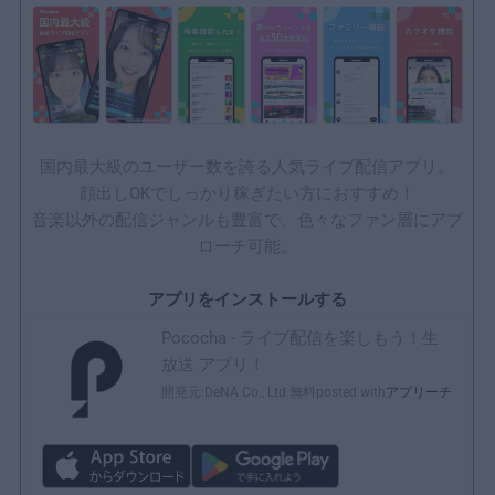
国内最大級のユーザー数を誇る人気ライブ配信アプリ。
顔出しOKでしっかり稼ぎたい方におすすめ！
音楽以外の配信ジャンルも豊富で、色々なファン層にアプ
ローチ可能。
アプリをインストールする
Pococha - ライブ配信を楽しもう！生
放送 アプリ！
開発元:
DeNA Co., Ltd.
無料
posted with
アプリーチ