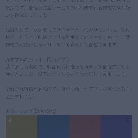
アカペラや自作演奏での配信、著作権フリー音源の活用も選
5-2｜
カラオケ配信アプリは顔出しなしでも大丈夫？
択肢です。配信前に各サービスの利用規約と著作権の取り扱
5-3｜
カラオケ配信アプリは稼げるの？
いを確認しましょう。
5-4｜
カラオケ配信アプリは違法なの？
結論として、歌を歌ってリスナーとつながりたいなら、歌に
6
まとめ
特化したライブ配信アプリを利用するのがおすすめです。著
作権の対応がしっかりしていて安心して配信できます。
おすすめのカラオケ配信アプリ
法律的にも安心で、収益化も目指せるカラオケ配信アプリを
使いたい方は、以下のアプリをいくつか試してみましょう。
それぞれ特徴があるので、自分に合ったアプリを見つけるこ
とが大切です。
カラーシング(ColorSing)