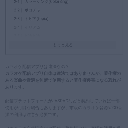
2-1｜
カラーシング(ColorSing)
2-2｜
ポコチャ
2-3｜
トピア(topia)
2-4｜
イリアム
2-5｜
ピカピカ
2-6｜
TikTok Live
もっと見る
2-7｜
ポケカラ
3
カラオケ配信アプリは顔出しなしでも稼げるの？
カラオケ配信アプリは違法なの？
4
カラオケ配信アプリの選び方
カラオケ配信アプリ自体は違法ではありませんが、著作権の
4-1｜
顔出しの有無
ある楽曲や音源を無断で使用すると著作権侵害になる恐れが
あります。
4-2｜
機能が充実しているか
4-3｜
歌う曲が充実しているか
配信プラットフォームがJASRACなどと契約していれば一部
4-4｜
稼ぐための機能が充実しているか
使用が可能な場合もありますが、市販のカラオケ音源やCD音
5
カラオケ歌配信に関するよくある質問
源の利用は注意が必要です。
5-1｜
カラオケ配信は無料で利用できる？