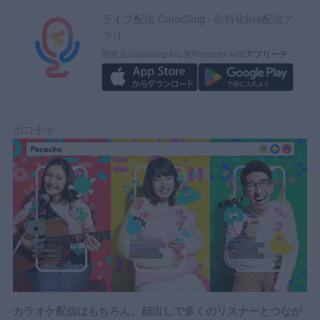
ライブ配信 ColorSing - 歌特化live配信ア
プリ
開発元:
ColorSing Inc.
無料
posted with
アプリーチ
ポコチャ
カラオケ配信はもちろん、顔出しで多くのリスナーとつなが