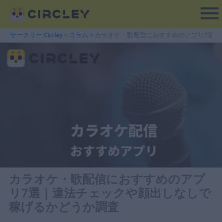
内
容
を
サークリー Circley
>
コラム
>
カラオケ・歌配信におすすめのアプリ7選
ス
キ
ッ
プ
カラオケ・歌配信におすすめのアプ
リ7選｜違法チェックや顔出しなしで
稼げるかどうか調査