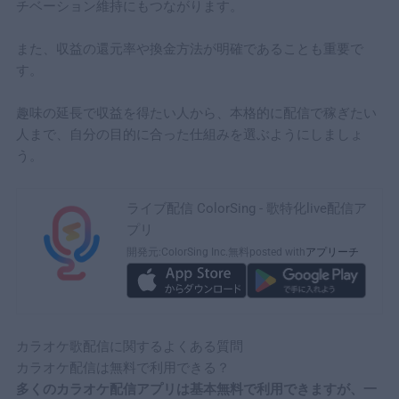
チベーション維持にもつながります。
また、収益の還元率や換金方法が明確であることも重要で
す。
趣味の延長で収益を得たい人から、本格的に配信で稼ぎたい
人まで、自分の目的に合った仕組みを選ぶようにしましょ
う。
ライブ配信 ColorSing - 歌特化live配信ア
プリ
開発元:
ColorSing Inc.
無料
posted with
アプリーチ
カラオケ歌配信に関するよくある質問
カラオケ配信は無料で利用できる？
多くのカラオケ配信アプリは基本無料で利用できますが、一