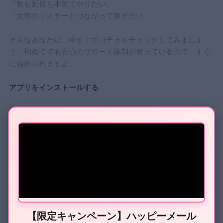
「歌も配信も本気でやりたい」
「大勢のリスナーとつながって稼ぎたい」
そんなあなたは、今すぐポコチャをチェックしてみましょ
う。初めてでも安心のサポート体制が整っているので、すぐ
に始められますよ。
アプリをインストールする
Pococha - ライブ配信を楽しもう！生放
送 アプリ！
開発元:
DeNA Co., Ltd.
無料
posted with
アプリーチ
トピア(topia)
【限定キャンペーン】ハッピーメール