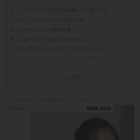
1
シュガーダディは安全性の高いパパ活アプリ
1-1｜
シュガーダディを利用する層
2
シュガーダディの基本情報
3
シュガーダディをおすすめする人
3-1｜
男性でシュガーダディをおすすめする人
3-2｜
女性でシュガーダディをおすすめする人
4
シュガーダディの口コミ・評判
もっと見る
4-1｜
マッチング不要で繋がれる
4-2｜
スケジュール機能が優秀
4-3｜
都会地方関係なく出会える
シュガーダディは安全性の高いパパ活アプリ
4-4｜
年収証明を提出する必要がある
4-5｜
男性会員が多い
4-6｜
アプリがない
5
シュガーダディの安全性をチェックする際のポイン