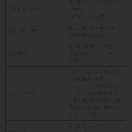
大学生〜社会人前半の20代
利用者層（女性）
が中心
30代前半も一定数
現役世代の30〜40代が中心
利用者層（男性）
50代も比較的多い
年収証明の提出が可能
信頼機能
（提出者はプロフィールに
反映）
・条件の合う人を探しやす
い検索機能が充実
・メッセージの反応率が高
アプリの特徴
く、話が進みやすい設計
・居住地以外の地域でも相
手を探せるため、地方の人
でも使いやすい
年齢確認を必須化