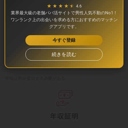
相手が見つかりやすいのが特徴です。
★
★
★
★
4.6
サークリー
業界最大級の老舗パパ活サイトで男性人気不動のNo1！
編集部
ワンランク上の出会いを求める方におすすめのマッチン
グアプリです。
また、仕事や旅行で別の地域に滞在する男性も多く、タイミ
ングが合えば地方でもスムーズにやり取りが進みます。
今すぐ登録
全国的に利用者が分散しているため、住んでいる場所に左右
続きを読む
されずに出会いのチャンスを広げられる点が高く評価されて
います。
年収証明を提出する必要がある