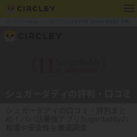
内
容
を
サークリー Circley
>
パパ活アプリおすすめ9選【2026年最新版】実際に
ス
キ
ッ
プ
シュガーダディの口コミ・評判まと
め！パパ活最強アプリSugardaddyの
相場や安全性を徹底調査