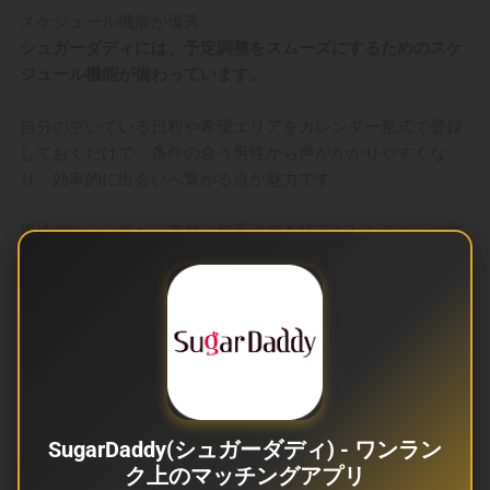
スケジュール機能が優秀
シュガーダディには、予定調整をスムーズにするためのスケ
ジュール機能が備わっています。
自分の空いている日程や希望エリアをカレンダー形式で登録
しておくだけで、条件の合う男性から声がかかりやすくな
り、効率的に出会いへ繋がる点が魅力です。
男性側にとっても、事前に相手の空き状況がわかることで無
駄なやり取りが減り、計画を立てやすいメリットがありま
す。
都会地方関係なく出会える
シュガーダディは、利用者数が多いこともあり、都市部だけ
でなく地方でも相手を探しやすいサービスです。
SugarDaddy(シュガーダディ) - ワンラン
エリア検索が細かく設定できるため、普段
ク上のマッチングアプリ
は出会いが限られる地域でも、自分に合う