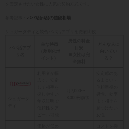
を安定させたい女性に人気の契約方式です。
参考記事：
パパ活(p活)の値段相場
シュガーダディと競合パパ活アプリを徹底比較
男性の料金
主な特徴
どんな人に
パパ活アプ
目安
（差別化ポ
向いてい
リ名
※女性は完
イント）
る？
全無料
利用者が幅
安定感のあ
広く、安定
る出会い・
して相手を
信頼重視の
月7,000〜
探しやすい
男性、効率
8,000円前後
シュガーダ
年収証明で
よく相手を
ディ
信頼性をア
見つけたい
ピール可能
女性
価格が低め
コストを抑