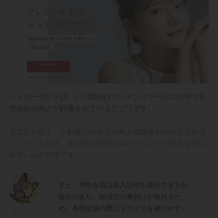
ト
5-1｜
24時間365日監視体制
5-2｜
公安委員会に届出提出済み
5-3｜
厳重なセキュリティ
5-4｜
本人確認の提出
6
シュガーダディの料金表
6-1｜
女性は完全無料プラン
シュガーダディは、パパ活向けマッチングサービスの中でも
6-2｜
男性は月8,000円プランから
安全性の高さが評価されているアプリです。
7
シュガーダディのお手当相場
運営歴が長く、年齢確認の徹底や本人確認書類の提出を必須
7-1｜
食事デートのお手当相場
としているため、未成年の利用や偽アカウントの侵入を抑え
7-2｜
継続デートのお手当相場
やすい点が特徴です。
7-3｜
定期契約のお手当相場
8
シュガーダディと競合パパ活アプリを徹底比較
また、男性会員は収入証明を提出できる仕
9
シュガーダディの使い方
組みがあり、経済力の裏付けが取れるた
め、条件交渉の際にトラブルを避けやすい
9-1｜
無料会員登録する
サークリー