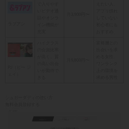
で入りやす
えたい人、
いビデオ通
アプリ慣れ
月3,900円〜
話やオンラ
していない
ラブアン
イン機能が
初心者にも
充実
おすすめ
ハイクラス
富裕層との
の会員比率
出会いを求
が高く、質
める女性、
月9,800円〜
の高い出会
ワンランク
PJ（ピー ジ
いが期待で
上の環境を
ェイ）
きる
求める男性
シュガーダディの使い方
無料会員登録する