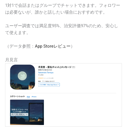
1対1で会話またはグループでチャットできます。フォロワー
は必要ないが、誰かと話したい場合におすすめです。
ユーザー調査では満足度95%、治安評価97%のため、安心し
て使えます。
（データ参照：
App Storeレビュー
）
月見言