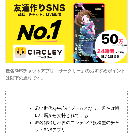
6-1｜
操作のしやすさ
6-2｜
ユーザーの民度
6-3｜
無料利用が可能か
7
匿名SNSチャットアプリに関するよくある質問
7-1｜
匿名SNSチャットは無料利用できますか？
7-2｜
匿名SNSチャットだけでなく、顔出し配信できるも
のはありますか？
7-3｜
匿名SNSチャットの安全性は高い？
匿名SNSチャットアプリ「サークリー」のおすすめポイント
8
まとめ
は以下の通りです。
若い世代を中心にブームとなり、現在は幅
広い層から支持されている
匿名顔出し不要のコンテンツ投稿型のチャ
ットSNSアプリ