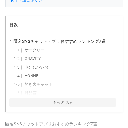
制作・運営ポリシー
目次
1
匿名SNSチャットアプリおすすめランキング7選
1-1｜
サークリー
1-2｜
GRAVITY
1-3｜
ilka（いるか）
1-4｜
HONNE
1-5｜
焚き火チャット
1-6｜
月見言
1-7｜
ORCA（オルカ）
もっと見る
2
サークリーは匿名チャット・声だけ配信で楽しめ
る？
匿名SNSチャットアプリおすすめランキング7選
3
GRAVITYと似た雰囲気の匿名チャットアプリは？代