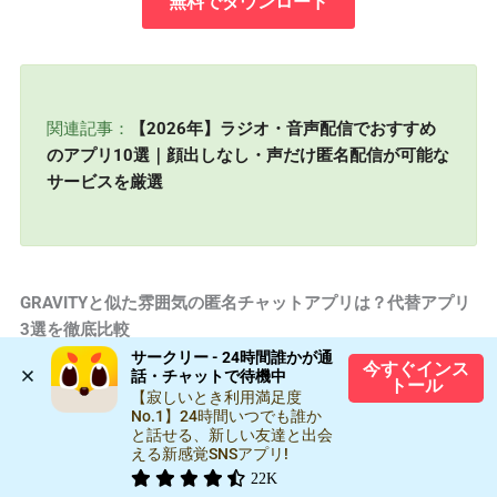
無料でダウンロード
関連記事：
【2026年】ラジオ・音声配信でおすすめ
のアプリ10選｜顔出しなし・声だけ匿名配信が可能な
サービスを厳選
GRAVITYと似た雰囲気の匿名チャットアプリは？代替アプリ
3選を徹底比較
「GRAVITYみたいなアプリが他にも知りたい」「GRAVITYを
サークリー - 24時間誰かが通
今すぐインス
話・チャットで待機中
使っていたけど別のアプリも試してみたい」という方向け
トール
【寂しいとき利用満足度
に、GRAVITYの特徴を整理したうえで、同じような使い方が
No.1】24時間いつでも誰か
できるアプリを3つ厳選して紹介します。
と話せる、新しい友達と出会
える新感覚SNSアプリ!
22K
そもそもGRAVITYのどこが人気なのか