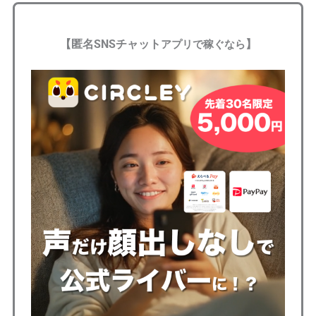
【
匿名SNS
チャット
】
アプリで稼ぐなら