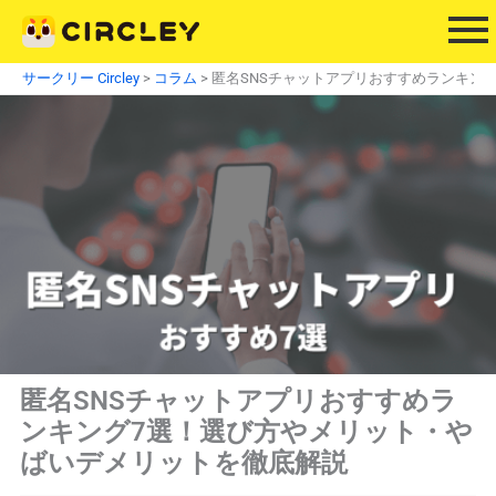
内
容
を
サークリー Circley
>
コラム
>
匿名SNSチャットアプリおすすめランキン
ス
キ
ッ
プ
匿名SNSチャットアプリおすすめラ
ンキング7選！選び方やメリット・や
ばいデメリットを徹底解説