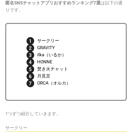
匿名SNSチャットアプリおすすめランキング7選
は以下の通
替アプリ3選を徹底比較
りです。
3-1｜
そもそもGRAVITYのどこが人気なのか
3-2｜
GRAVITYみたいなアプリ3選
3-3｜
GRAVITYとの違いを一覧で比較
サークリー
4
匿名チャットアプリの「やばい」実態｜危険性とト
GRAVITY
ラブル事例を解説
ilka（いるか）
4-1｜
危険な匿名チャットアプリの見分け方
HONNE
4-2｜
年齢確認なし・運営会社不明アプリが抱えるリス
焚き火チャット
ク
月見言
4-3｜
実際に起きたトラブル事例（5つのパターン）
ORCA（オルカ）
4-4｜
安全に使うための5つのルール
5
そもそも匿名SNSチャットアプリとは
5-1｜
匿名SNSチャットアプリのメリット
1つずつ紹介していきます。
5-2｜
匿名SNSチャットアプリのデメリット
6
匿名SNSチャットアプリの選び方
サークリー