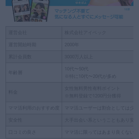
6-2｜
Q2.ママ活アプリに業者やサクラはいますか？見分
け方は？
6-3｜
Q3.ママ活は大学生・学生でもできますか？
運営会社
株式会社アイベック
6-4｜
Q4.会社や友達に身バレせずにママ活できますか？
6-5｜
Q5.地方や田舎に住んでいてもママ活できますか？
運営開始時期
2000年
6-6｜
Q6.ママ活は既婚女性（人妻）でもやっています
累計会員数
3000万人以上
か？
7
まとめ
10代〜50代
年齢層
※特に10代〜20代が多め
女性無料男性有料ポイント
料金
※無料登録で1200円分獲得
ママ活利用のおすすめ度
ママ活ユーザーは割合としては少な
安全性
大手出会い系ということもあり安全
口コミの良さ
ママ活に限ってはあまり良くないが