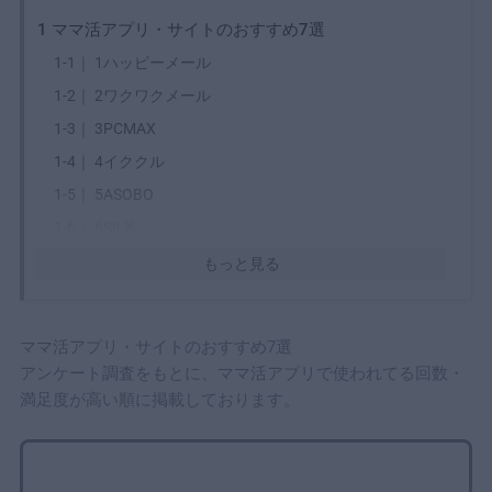
1
ママ活アプリ・サイトのおすすめ7選
1-1｜
1ハッピーメール
1-2｜
2ワクワクメール
1-3｜
3PCMAX
1-4｜
4イククル
1-5｜
5ASOBO
1-6｜
6SILK
1-7｜
7ママリッチ
もっと見る
2
ママ活アプリ・サイトの比較表
2-1｜
都道府県別でおすすめのママ活アプリ・サイト
ママ活アプリ・サイトのおすすめ7選
3
失敗しないママ活アプリの選び方
アンケート調査をもとに、ママ活アプリで使われてる回数・
3-1｜
自分のママ活スタイルを先に決める
満足度が高い順に掲載しております。
3-2｜
安全性は5つの仕組みで判断する
3-3｜
会員数は自分の地域でアクティブかで見る