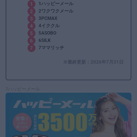
3-4｜
ママの年齢層と属性で逆算する
1
ハッピーメール
4
ママ活とは？年上女性が若い男性を経済的にサポー
2ワクワクメール
トする大人の交際
3PCMAX
4イククル
4-1｜
ママ活をしているのはどんな人？年齢層と職業の
5ASOBO
実態
6SILK
4-2｜
ママ活・パパ活・姉活の違い
7ママリッチ
4-3｜
ママ活は違法？合法的に楽しむための条件
※最終更新：2026年7月31日
5
ママ活の始め方・やり方【初心者向け5ステップ完全
ガイド】
5-1｜
ステップ1：ママを探す「場所」を選ぶ
5-2｜
ステップ2：選ばれる男性プロフィールを作る
1ハッピーメール
5-3｜
ステップ3：初回メッセージで興味を引く
5-4｜
ステップ4：顔合わせ（初デート）を成功させる
5-5｜
ステップ5：継続的な関係を築く
6
ママ活に関するよくある質問6選【Q&A】
6-1｜
Q1.ママ活の平均相場はいくらですか？