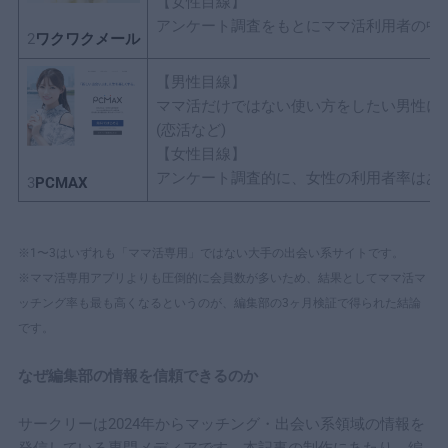
【女性目線】
アンケート調査をもとにママ活利用者の中
2
ワクワクメール
【男性目線】
ママ活だけではない使い方をしたい男性に
(恋活など)
【女性目線】
アンケート調査的に、女性の利用者率はあ
3
PCMAX
※1〜3はいずれも「ママ活専用」ではない大手の出会い系サイトです。
※ママ活専用アプリよりも圧倒的に会員数が多いため、結果としてママ活マ
ッチング率も最も高くなるというのが、編集部の3ヶ月検証で得られた結論
です。
なぜ編集部の情報を信頼できるのか
サークリーは2024年からマッチング・出会い系領域の情報を
発信している専門メディアです。本記事の制作にあたり、編