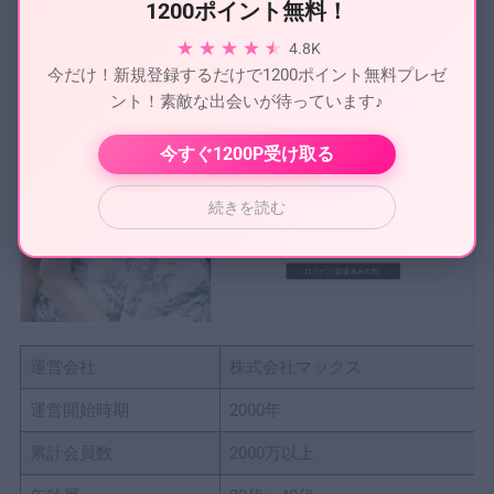
1200ポイント無料！
★
★
★
★
4.8K
今だけ！新規登録するだけで1200ポイント無料プレゼ
ント！素敵な出会いが待っています♪
今すぐ1200P受け取る
続きを読む
運営会社
株式会社マックス
運営開始時期
2000年
累計会員数
2000万以上