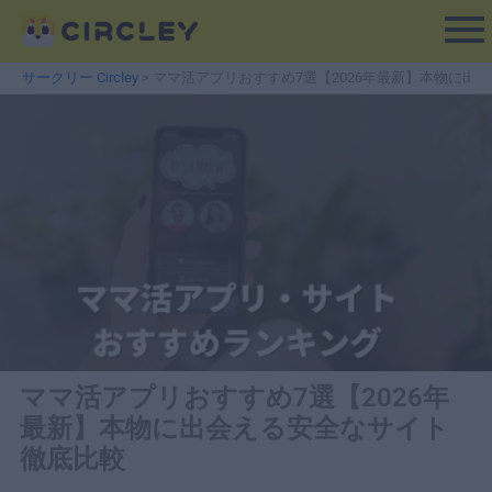
内
容
を
サークリー Circley
>
ママ活アプリおすすめ7選【2026年最新】本物に出
ス
キ
ッ
プ
ママ活アプリおすすめ7選【2026年
最新】本物に出会える安全なサイト
徹底比較