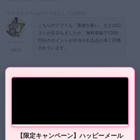
ワクワクメールのママ活としての評判
こちらのアプリも「業者が多い」などの口
コミが目立ちましたが、無料登録で1200
円分のポイントが付与される点が高く評価
サークリー
されています。
編集部
女性は無料。男性は1200円分のポイントを使いつつ、探せる
か試すことで実質無料でママ活に挑戦することができます。
>>
無料登録で1200円獲得したい方はこちら
※偽サイトにご注意ください
関連記事：
ワクワクメールママ活のやり方！プロフィール情
報が鍵を握る
【限定キャンペーン】ハッピーメール
3PCMAX