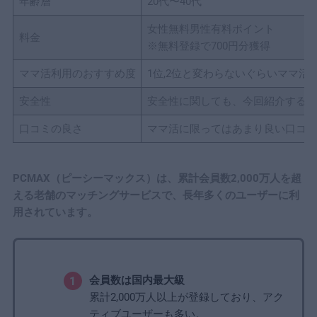
年齢層
20代〜40代
女性無料男性有料ポイント
料金
※無料登録で700円分獲得
ママ活利用のおすすめ度
1位,2位と変わらないぐらいママ
安全性
安全性に関しても、今回紹介する中
口コミの良さ
ママ活に限ってはあまり良い口コミ
PCMAX（ピーシーマックス）は、累計会員数2,000万人を超
える老舗のマッチングサービスで、長年多くのユーザーに利
用されています。
会員数は国内最大級
累計2,000万人以上が登録しており、アク
ティブユーザーも多い。