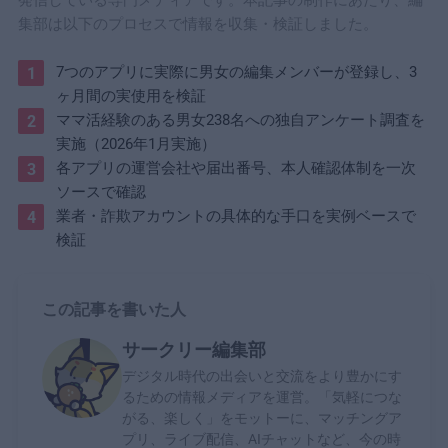
集部は以下のプロセスで情報を収集・検証しました。
7つのアプリに実際に男女の編集メンバーが登録し、3
ヶ月間の実使用を検証
ママ活経験のある男女238名への独自アンケート調査を
実施（2026年1月実施）
各アプリの運営会社や届出番号、本人確認体制を一次
ソースで確認
業者・詐欺アカウントの具体的な手口を実例ベースで
検証
この記事を書いた人
サークリー編集部
デジタル時代の出会いと交流をより豊かにす
るための情報メディアを運営。「気軽につな
がる、楽しく」をモットーに、マッチングア
プリ、ライブ配信、AIチャットなど、今の時