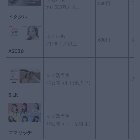
800円
日
約1,500万人以上
イククル
出会い系
600円
S
約700万人以上
ASOBO
ママ活専用
–
大
非公開（利用拡大中）
SILK
ママ活専用
–
マ
非公開（ママ活特化）
ママリッチ