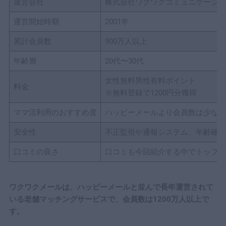
運営会社
株式会社ワクワクコミュニケーショ
運営開始時期
2001年
累計会員数
900万人以上
年齢層
20代〜30代
女性無料男性有料ポイント
料金
※無料登録で1200円分獲得
ママ活利用のおすすめ度
ハッピーメールより会員数は少ない
安全性
不正監視や通報システム、年齢確認
口コミの良さ
口コミも今回紹介する中でトップク
ワクワクメールは、ハッピーメールと並んで長年運営されて
いる老舗マッチングサービスで、会員数は1200万人以上で
す。