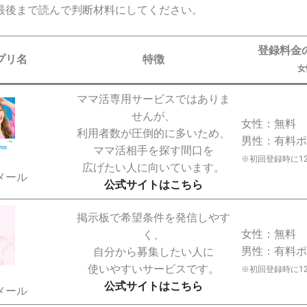
最後まで読んで判断材料にしてください。
登録料金
プリ名
特徴
女
ママ活専用サービスではありま
せんが、
女性：無料
利用者数が圧倒的に多いため、
男性：有料ポ
ママ活相手を探す間口を
※初回登録時に1
広げたい人に向いています。
メール
公式サイトはこちら
掲示板で希望条件を発信しやす
女性：無料
く、
男性：有料ポ
自分から募集したい人に
使いやすいサービスです。
※初回登録時に1
公式サイトはこちら
メール