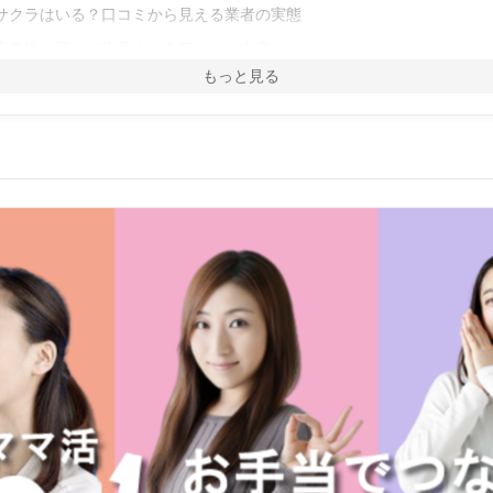
サクラはいる？口コミから見える業者の実態
安全性は高いが注意すべき口コミの内容
もっと見る
ッチの悪い評判・口コミ
会えない人がいる
サクラや業者がいる
詐欺師がいる
ッチの良い評判・口コミ
ママ活に特化している
サポート対応が丁寧で安心できる
ッチの料金プラン
ッチで会えない3つの原因と解決策
原因1：地方在住で会員数が圧倒的に足りない
原因2：プロフィールの作り込みが不足している
原因3：初回メッセージで失敗している