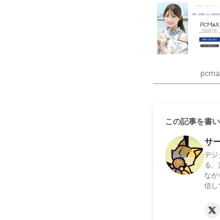
pcma
この記事を書い
サ
デジ
る、
なが
信し