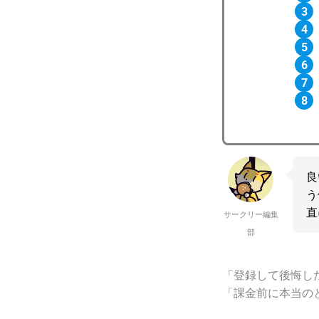
良
う
直
サークリー編集
部
「登録して後悔し
「課金前に本当の