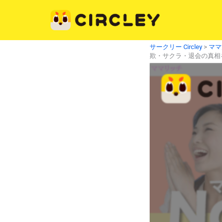
内
容
を
ス
サークリー Circley
>
ママ
キ
欺・サクラ・退会の真相
ッ
プ