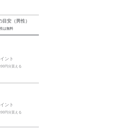
の目安（男性）
性は無料
イント
200円分貰える
イント
200円分貰える