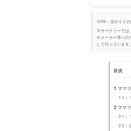
※PR：当サイト
※サークリーでは
やメーカー等への
して行っています
目次
1
ママリ
1-1｜
2
ママリ
2-1｜
2-2｜