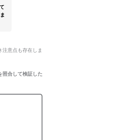
て
りま
き注意点も存在しま
を照合して検証した