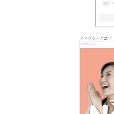
2-3｜
2-4｜
3
ママリ
3-1｜
3-2｜
ママリッチとは？
3-3｜
4
ママリ
4-1｜
4-2｜
5
ママリ
6
ママリ
6-1｜
6-2｜
6-3｜